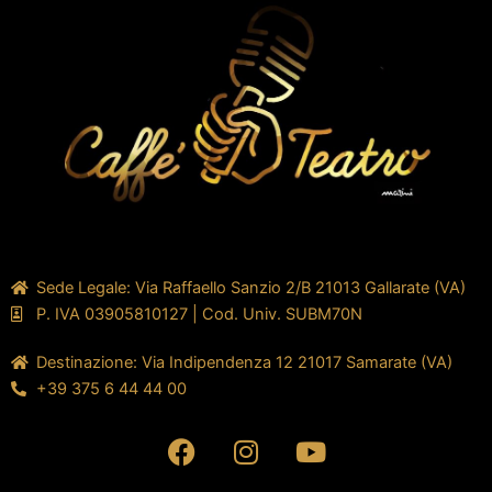
Sede Legale: Via Raffaello Sanzio 2/B 21013 Gallarate (VA)
P. IVA 03905810127 | Cod. Univ. SUBM70N
Destinazione: Via Indipendenza 12 21017 Samarate (VA)
+39 375 6 44 44 00
F
I
Y
a
n
o
c
s
u