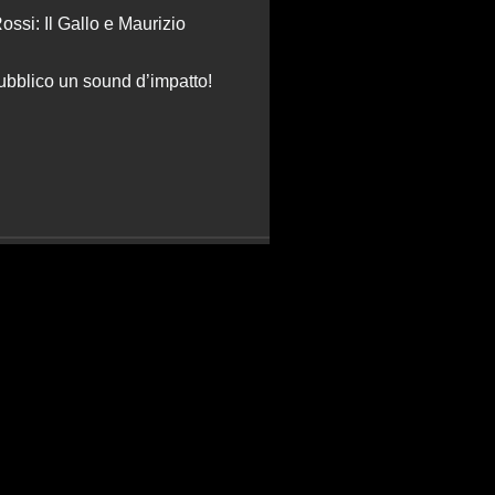
ssi: Il Gallo e Maurizio
ubblico un sound d’impatto!