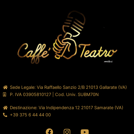
Sede Legale: Via Raffaello Sanzio 2/B 21013 Gallarate (VA)
P. IVA 03905810127 | Cod. Univ. SUBM70N
Destinazione: Via Indipendenza 12 21017 Samarate (VA)
+39 375 6 44 44 00
F
I
Y