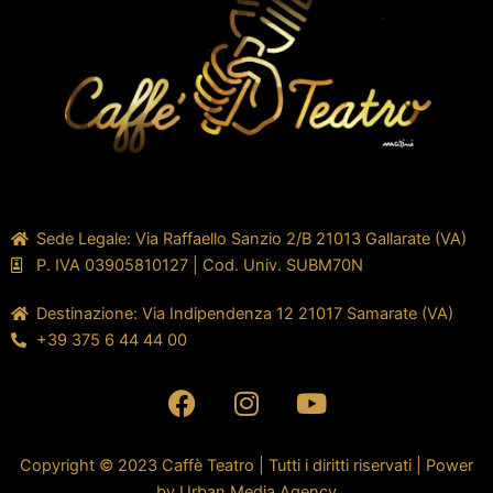
Sede Legale: Via Raffaello Sanzio 2/B 21013 Gallarate (VA)
P. IVA 03905810127 | Cod. Univ. SUBM70N
Destinazione: Via Indipendenza 12 21017 Samarate (VA)
+39 375 6 44 44 00
F
I
Y
a
n
o
c
s
u
e
t
t
Copyright © 2023 Caffè Teatro | Tutti i diritti riservati | Power
by
Urban Media Agency