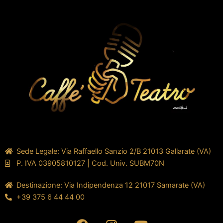
Sede Legale: Via Raffaello Sanzio 2/B 21013 Gallarate (VA)
P. IVA 03905810127 | Cod. Univ. SUBM70N
Destinazione: Via Indipendenza 12 21017 Samarate (VA)
+39 375 6 44 44 00
F
I
Y